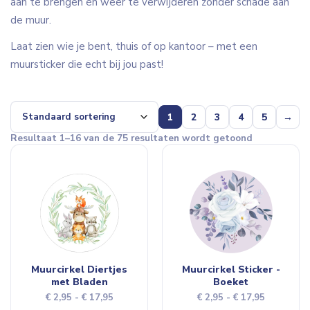
aan te brengen én weer te verwijderen zonder schade aan
de muur.
Laat zien wie je bent, thuis of op kantoor – met een
muursticker die echt bij jou past!
1
2
3
4
5
→
Resultaat 1–16 van de 75 resultaten wordt getoond
Muurcirkel Diertjes
Muurcirkel Sticker -
met Bladen
Boeket
Prijsklasse:
Prijsklasse
€
2,95
-
€
17,95
€
2,95
-
€
17,95