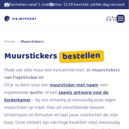
Bestellen vanaf 1 stuk
Voor 12:00 besteld, zelfde dag verzonden
Home
-
Muurstickers
bestellen
Muurstickers
Maak van elke muur een eyecatcher met de
muurstickers
van FixjeSticker.nl
!
Of je nu kiest voor een
muursticker met naam
, een
inspirerende
quote
, of een
speels ontwerp voor de
kinderkamer
– bij ons ontwerp je eenvoudig jouw eigen
muursticker op maat. Kies uit verschillende kleuren,
lettertypes en formaten en laat jouw creativiteit de vrije
loop. Onze stickers zijn van hoge kwaliteit vinyl, eenvoudig