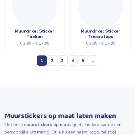
Muurcirkel Sticker
Muurcirkel Sticker
Toekan
Triceratops
Prijsklasse:
Prijsklasse
€
2,95
-
€
17,95
€
2,95
-
€
17,95
€ 2,95
€ 2,95
tot
tot
1
2
3
4
5
→
€ 17,95
€ 17,95
Muurstickers op maat laten maken
Met onze
muurstickers op maat
geef je iedere ruimte een
persoonlijke uitstraling. Of je nu een naam, logo, tekst of