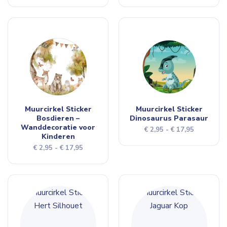
€ 2,95
€ 2,95
tot
tot
€ 17,95
€ 17,95
Muurcirkel Sticker
Muurcirkel Sticker
Bosdieren –
Dinosaurus Parasaur
Wanddecoratie voor
Prijsklasse
€
2,95
-
€
17,95
Kinderen
€ 2,95
Prijsklasse:
€
2,95
-
€
17,95
tot
€ 2,95
€ 17,95
tot
€ 17,95