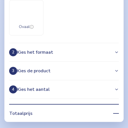
Ovaal
Kies het formaat
2
Kies de product
3
Kies het aantal
4
—
Totaalprijs