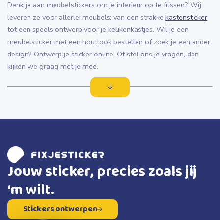
Denk je aan meubelstickers om je interieur op te frissen? Wij
leveren ze voor allerlei meubels: van een strakke
kastensticker
tot een speels ontwerp voor je keukenkastjes. Wil je een
meubelsticker met een houtlook bestellen of zoek je een ander
design? Ontwerp je sticker online. Of stel ons je vragen, dan
kijken we graag met je mee.
Een oud meubelstuk opknappen
Meubels een nieuwe look geven
Meubelstickers zijn een makkelijke manier om een oud
meubelstuk op te knappen, zonder te schuren of te lakken. Je
plakt de sticker eenvoudig zelf, voor een compleet nieuwe
uitstraling.
Jouw sticker, precies zoals jij
Denk bijvoorbeeld aan een saaie kast die je een houtlook of een
frisse kleur geeft. Het resultaat is verrassend, en je bent er in
‘m wilt.
een handomdraai mee klaar.
Duurzaam en herbruikbaar
Stickers ontwerpen
Onze meubelstickers zijn gemaakt van hoogwaardige