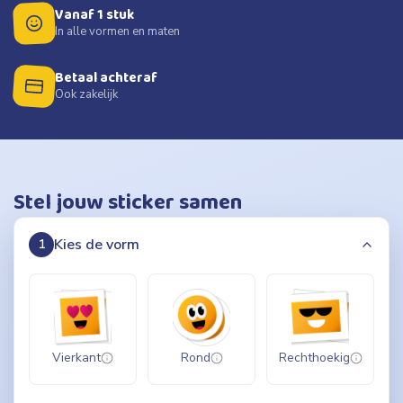
Vanaf 1 stuk
In alle vormen en maten
Betaal achteraf
Ook zakelijk
Stel jouw sticker samen
Kies de vorm
1
Vierkant
Rond
Rechthoekig