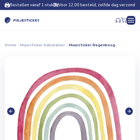
Bestellen vanaf 1 stuk
Voor 12:00 besteld, zelfde dag verzonden
Home
-
Muursticker babykamer
-
Muursticker Regenboog