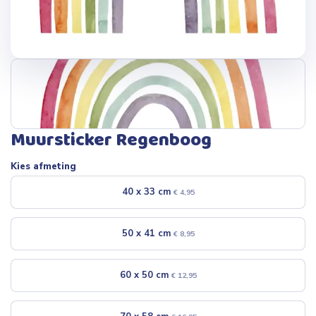
Muursticker Regenboog
Kies afmeting
40 x 33 cm
€
4,95
50 x 41 cm
€
8,95
60 x 50 cm
€
12,95